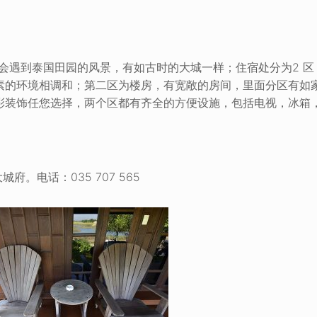
将会遇到泰国田园的风景，有如古时的大城一样；住宿处分为2 区
素的环境相调和；第二区为楼房，有宽敞的房间，里面分区有如
彩装饰任您选择，两个区都有齐全的方便设施，包括电视，冰箱
大城府。电话：035 707 565