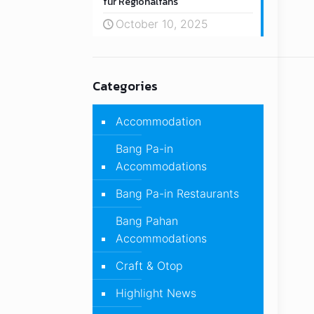
für Regionalfans
October 10, 2025
Categories
Accommodation
Bang Pa-in
Accommodations
Bang Pa-in Restaurants
Bang Pahan
Accommodations
Craft & Otop
Highlight News