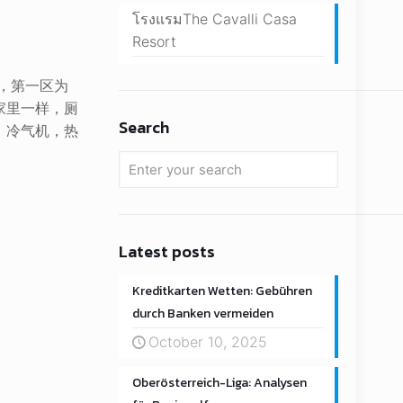
โรงแรมThe Cavalli Casa
Resort
，第一区为
家里一样，厕
Search
，冷气机，热
Latest posts
Kreditkarten Wetten: Gebühren
durch Banken vermeiden
October 10, 2025
Oberösterreich-Liga: Analysen