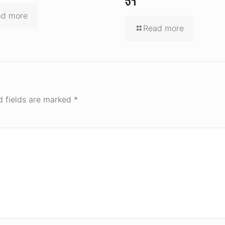
จ๋า
ad more
Read more
d fields are marked
*