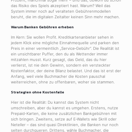
Prozent, manchmal sogar mehr – und das, obwohl du schon
das Risiko des Spiels akzeptiert hast. Warum? Weil das
System immer noch auf veralteten Gebührenmodellen
beruht, die im digitalen Zeitalter keinen Sinn mehr machen.
Warum Banken Gebühren erheben
Im Kern: Sie wollen Profit. Kreditkartenanbieter sehen in
jedem Klick eine mögliche Einnahmequelle und parken den
Preis in einer vermeintlich „Service‑Gebühr“. Die Realität ist
ein unsichtbarer Puffer, den du als Wettender immer
mitzahlen musst. Kurz gesagt, das Geld, das du hier
verlierst, ist nie dein Gewinn, sondern ein versteckter
Kostenfaktor, der deine Bilanz belastet. Und das ist erst der
Anfang, weil viele Buchmacher die Kosten pauschal
weiterreichen, ohne zu offenbaren, woher sie stammen.
Strategien ohne Kostenfalle
Hier ist die Realität: Du kannst das System nicht
umschreiben, aber du kannst es umgehen. Erstens, nutze
Prepaid-Karten, die keine zusätzlichen Bankgebühren mit
sich bringen. Zweitens, setze auf E‑Wallets wie Skrill oder
Neteller – das sind quasi Direktlinien, die Banken nur noch
selten durchqueren. Drittens, wähle Buchmacher, die