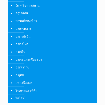
วัด – โบราณสถาน
สกู๊ปพิเศษ
สถานที่ท่องเที่ยว
อ.นครหลวง
อ.บางปะอิน
อ.บางไทร
อ.ผักไห่
อ.พระนครศรีอยุธยา
อ.มหาราช
อ.อุทัย
แหล่งซื้อของ
โรงแรมและที่พัก
ไฮไลท์