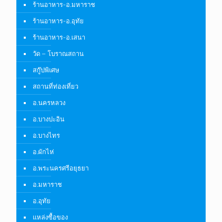
ร้านอาหาร-อ.มหาราช
ร้านอาหาร-อ.อุทัย
ร้านอาหาร-อ.เสนา
วัด – โบราณสถาน
สกู๊ปพิเศษ
สถานที่ท่องเที่ยว
อ.นครหลวง
อ.บางปะอิน
อ.บางไทร
อ.ผักไห่
อ.พระนครศรีอยุธยา
อ.มหาราช
อ.อุทัย
แหล่งซื้อของ