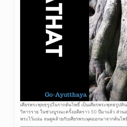
เศียรพระพุทธรูปในรากต้นโพธิ์ เป็นเศียรพระพุทธรูปหิน
วิหารราย ในช่วงบูรณะครั้งอดีตราว 50 ปีมาแล้ว ส่วนอ
พระไว้แน่น จนดูคล้ายกับเศียรพระผุดออกมาจากต้นโพธิ์ 