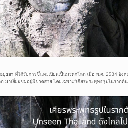
ยุธยา ที่ได้รับการขึ้นทะเบียนเป็นมรดกโลก เมื่อ พ.ศ. 2534 ยังค
ก มาเยี่ยมชมอยู่มิขาดสาย โดยเฉพาะ“เศียรพระพุทธรูปในรากต้นโพธ