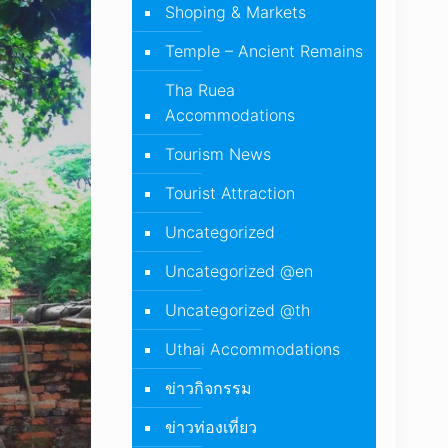
Shoping & Markets
Temple – Ancient Remains
Tha Ruea
Accommodations
Tourism News
Tourist Attraction
Uncategorized
Uncategorized @en
Uncategorized @th
Uthai Accommodations
ข่าวกิจกรรม
ข่าวท่องเที่ยว