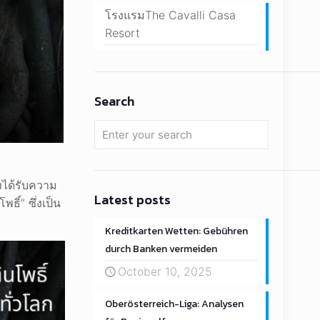
โรงแรมThe Cavalli Casa
Resort
Search
งได้รับความ
Latest posts
ิ์” ซึ่งเป็น
Kreditkarten Wetten: Gebühren
durch Banken vermeiden
October 10, 2025
Oberösterreich-Liga: Analysen