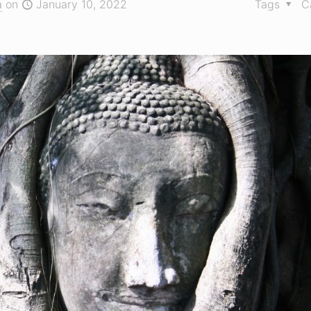
า
on
January 10, 2022
Tags
C