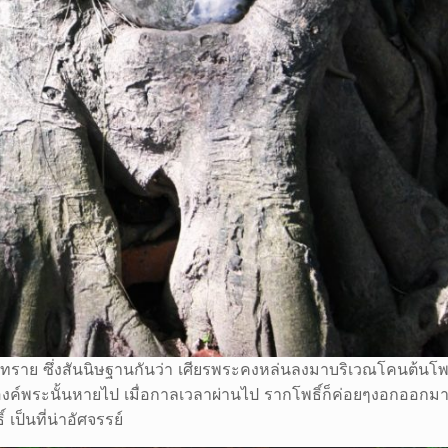
ทราย ซึ่งสันนิษฐานกันว่า เศียรพระคงหล่นลงมาบริเวณโคนต้นโพธิ์ 
งค์พระนั้นหายไป เมื่อกาลเวลาผ่านไป รากโพธิ์ก็ค่อยๆงอกออกมาห
เป็นที่น่าอัศจรรย์