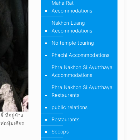
Maha Rat
Accommodations
Nakhon Luang
Accommodations
No temple touring
Phachi Accommodations
Phra Nakhon Si Ayutthaya
Accommodations
Phra Nakhon Si Ayutthaya
Restaurants
public relations
ที่อยู่ข้าง
Restaurants
่อหุ้มเศียร
Scoops