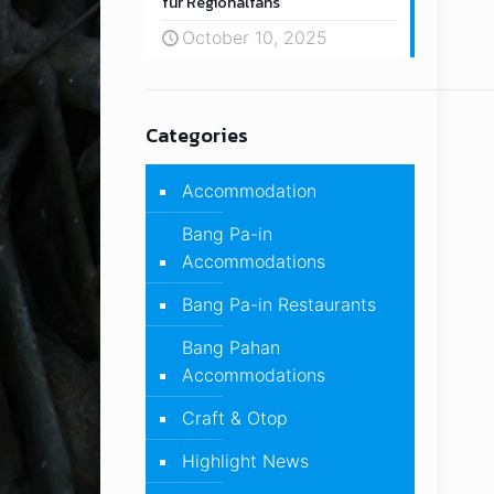
für Regionalfans
October 10, 2025
Categories
Accommodation
Bang Pa-in
Accommodations
Bang Pa-in Restaurants
Bang Pahan
Accommodations
Craft & Otop
Highlight News