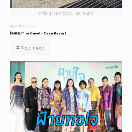
DCIM\142MEDIA\DJI_0529.JPG
August 23, 2023
โรงแรมThe Cavalli Casa Resort
Read more