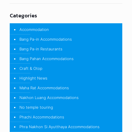
Categories
Accommodation
Bang Pa-in Accommodations
Bang Pa-in Restaurants
Bang Pahan Accommodations
Craft & Otop
Highlight News
Maha Rat Accommodations
Nakhon Luang Accommodations
No temple touring
Phachi Accommodations
Phra Nakhon Si Ayutthaya Accommodations