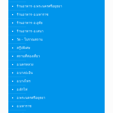
ร้านอาหาร-อ.พระนครศรีอยุธยา
ร้านอาหาร-อ.มหาราช
ร้านอาหาร-อ.อุทัย
ร้านอาหาร-อ.เสนา
วัด – โบราณสถาน
สกู๊ปพิเศษ
สถานที่ท่องเที่ยว
อ.นครหลวง
อ.บางปะอิน
อ.บางไทร
อ.ผักไห่
อ.พระนครศรีอยุธยา
อ.มหาราช