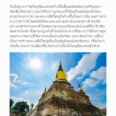
สันนิษฐานว่าวัดใหญ่ชัยมงคลสร้างขึ้นตั้งแต่สมัยต้นกรุงศรีอยุธยา
เดิมชื่อวัดป่าแก้ว ก่อนได้รับการบูรณะครั้งใหญ่ในสมัยสมเด็จพระ
นเรศวรมหาราช และพระเจดีย์ใหญ่ก็สร้างขึ้นในคราวนั้น พงศาวดาร
ระบุว่าคราวทำยุตธหัตถีชนะพระมหาอุปราชแห่งหงสาวดี สมเด็จ
พระนเรศวรทรงพระพิโรธต่อนายกองแม่ทัพของพระองค์ที่ล่าช้าเดิน
ทัพตามไม่ทัน ซึ่งตามกฎแล้วมีโทษถึงประหารชีวิต ทว่าได้รับการทูล
ขอพระราชทานชีวิตจากสมเด็จพระพันรัตน (พระสังฆราช) เปลี่ยน
เป็นการสร้างพระเจดีย์ใหญ่เพื่อเป็นสัญลักษณ์แห่งชัยชนะ เชื่อกันว่า
เป็นที่มาของการเปลี่ยนชื่อวัดป่าแก้วเป็นวัดใหญ่ชัยมงคลอีกด้วย