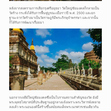
หลังจากสงครามการเสียกรุงศรีอยุธยา วัดใหญ่ชัยมงคลก็กลายเป็น
วัดร้าง กระทั่งได้รับการฟื้นฟูบูรณะเมื่อราวปี พ.ศ. 2500 และยก
ฐานะจากวัดร้างมาเป็นวัดราษฎร์มีพระภิกษุจำพรรษา และจากนั้น
ก็ได้รับการพัฒนาเรื่อยมา
นอกจากเจดีย์ใหญ่ชัยมงคลซึ่งเป็นโบราณสถานสำคัญของวัด ยังมี
พระพุทธไสยาสน์ที่ประดิษฐานอยู่กลางแจ้งเพราะพระวิหารพังทลาย
ลงแล้ว พระนอนองค์นี้สร้างขึ้นสมัยสมเด็จพระนเรศวรเช่นเดียวกัน