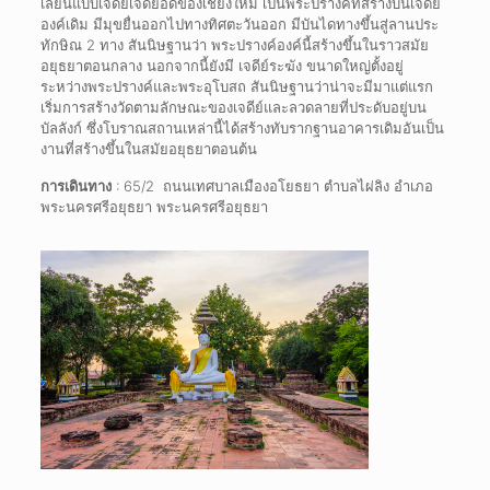
เลียนแบบเจดีย์เจ็ดยอดของเชียงใหม่ เป็นพระปรางค์ที่สร้างบนเจดีย์
องค์เดิม มีมุขยื่นออกไปทางทิศตะวันออก มีบันไดทางขึ้นสู่ลานประ
ทักษิณ 2 ทาง สันนิษฐานว่า พระปรางค์องค์นี้สร้างขึ้นในราวสมัย
อยุธยาตอนกลาง นอกจากนี้ยังมี เจดีย์ระฆัง ขนาดใหญ่ตั้งอยู่
ระหว่างพระปรางค์และพระอุโบสถ สันนิษฐานว่าน่าจะมีมาแต่แรก
เริ่มการสร้างวัดตามลักษณะของเจดีย์และลวดลายที่ประดับอยู่บน
บัลลังก์ ซึ่งโบราณสถานเหล่านี้ได้สร้างทับรากฐานอาคารเดิมอันเป็น
งานที่สร้างขึ้นในสมัยอยุธยาตอนต้น
การเดินทาง
: 65/2 ถนนเทศบาลเมืองอโยธยา ตำบลไผ่ลิง อำเภอ
พระนครศรีอยุธยา พระนครศรีอยุธยา