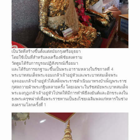
เป็นวัดที่สร้างขึ้นตั้งแต่สมัยกรุงศรีอยุธยา
โดยใช้เป็นที่สำหรับลงเครื่องพิชัยสงคราม
วัดตูมได้รับการบูรณปฏิสังขรณ์เรื่อยมา
และได้รับการยกฐานะขึ้นเป็นพระอารามหลวงในรัชกาลที่ 4
พระบาทสมเด็จพระจอมเกล้าเจ้าอยู่หัวและพระบาทสมเด็จพระ
จุลจอมเกล้าเจ้าอยู่หัวได้เสด็จพระราชดำเนินมาทรงบำเพ็ญพระราช
กุศลถวายผ้าพระกฐินหลายครั้ง โดยเฉพาะในรัชสมัยพระบาทสมเด็จ
พระมงกุฎเกล้าเจ้าอยู่หัวโปรดให้มีการทำพิธีลงยันต์และอักขระลงใน
ธงพระครุฑผ่าห์เพื่อพระราชทานเป็นธงไชยเฉลิมพลแก่ทหารในช่วง
สงครามโลกครั้งที่ 1