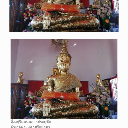
ตั้งอยู่ริมถนนสายประตูชัย
อำเภอพระนครศรีอยุธยา