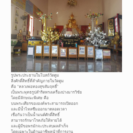
รูปพระประธานในโบสถ์วัดตูม
สิ่งศักดิ์สิทธิ์ที่สำคัญภายในวัดตูม
คือ “หลวงพ่อทองสุขสัมฤทธิ์”
เป็นพระพุทธรูปสำริดทรงเครื่องปางมารวิชัย
โดยมีลักษณะพิเศษ คือ
บนพระเศียรขององค์พระสามารถเปิดออก
และมีน้ำไหลซึมออกมาตลอดเวลา
เชื่อกันว่าเป็นน้ำมนต์ศักดิ์สิทธิ์
สามารถรักษาโรคภัยให้หายได้
และผู้มีขอพรมักจะประสบผลสำเร็จ
โดยเฉพาะในด้านอาชีพหน้าที่การงาน