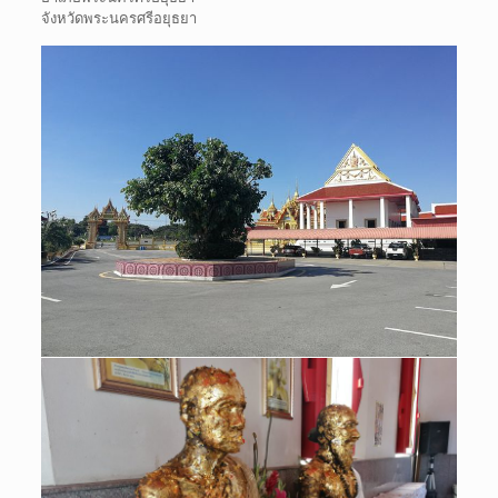
จังหวัดพระนครศรีอยุธยา