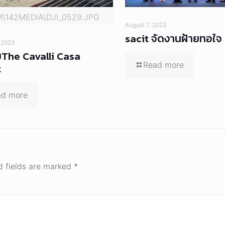
M\142MEDIA\DJI_0529.JPG
August 7, 2023
sacit จัดงานฝ้ายทอใจ
 2023
The Cavalli Casa
Read more
t
ad more
d fields are marked
*