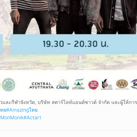
และกีฬาจังหวัด, บริษัท สตาร์ไลท์แอนด์ซาวด์ จำกัด และผู้ให้กา
ไทย
#Amazingไทย
#MonMonik
#Actart