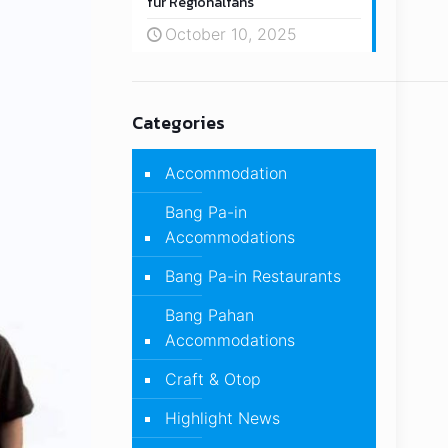
für Regionalfans
October 10, 2025
Categories
Accommodation
Bang Pa-in
Accommodations
Bang Pa-in Restaurants
Bang Pahan
Accommodations
Craft & Otop
Highlight News