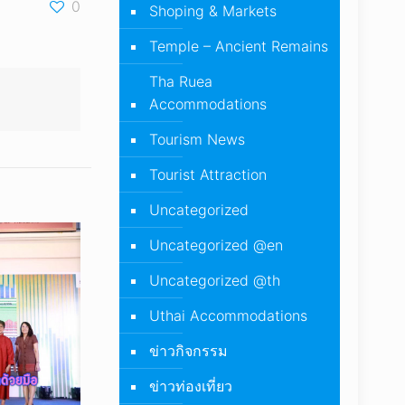
0
Shoping & Markets
Temple – Ancient Remains
Tha Ruea
Accommodations
Tourism News
Tourist Attraction
Uncategorized
Uncategorized @en
Uncategorized @th
Uthai Accommodations
ข่าวกิจกรรม
ข่าวท่องเที่ยว