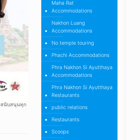
Maha Rat
Accommodations
Nakhon Luang
Accommodations
No temple touring
Phachi Accommodations
Phra Nakhon Si Ayutthaya
Accommodations
Phra Nakhon Si Ayutthaya
Restaurants
รสนับสนุนทุก
public relations
Restaurants
Scoops