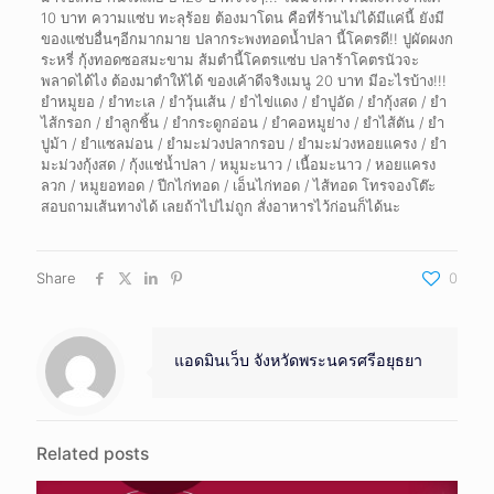
10 บาท ความแซ่บ ทะลุร้อย ต้องมาโดน คือที่ร้านไม่ได้มีแค่นี้ ยังมี
ของแซ่บอื่นๆอีกมากมาย ปลากระพงทอดน้ำปลา นี้โคตรดี!! ปูผัดผงก
ระหรี่ กุ้งทอดซอสมะขาม ส้มตำนี้โคตรแซ่บ ปลาร้าโคตรนัวจะ
พลาดได้ไง ต้องมาตำให้ได้ ของเค้าดีจริงเมนู 20 บาท มีอะไรบ้าง!!!
ยำหมูยอ / ยำทะเล / ยำวุ้นเส้น / ยำไข่แดง / ยำปูอัด / ยำกุ้งสด / ยำ
ไส้กรอก / ยำลูกชิ้น / ยำกระดูกอ่อน / ยำคอหมูย่าง / ยำไส้ตัน / ยำ
ปูม้า / ยำแซลม่อน / ยำมะม่วงปลากรอบ / ยำมะม่วงหอยแครง / ยำ
มะม่วงกุ้งสด / กุ้งแช่น้ำปลา / หมูมะนาว / เนื้อมะนาว / หอยแครง
ลวก / หมูยอทอด / ปีกไก่ทอด / เอ็นไก่ทอด / ไส้ทอด โทรจองโต๊ะ
สอบถามเส้นทางได้ เลยถ้าไปไม่ถูก สั่งอาหารไว้ก่อนก็ได้นะ
Share
0
แอดมินเว็บ จังหวัดพระนครศรีอยุธยา
Related posts