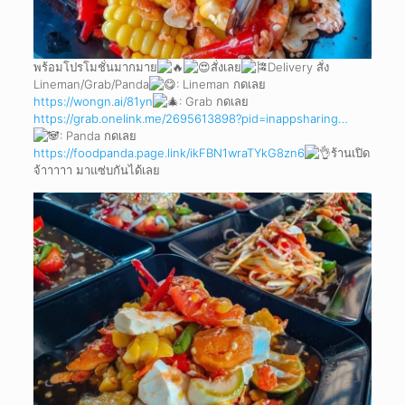
พร้อมโปรโมชั่นมากมาย
สั่งเลย
Delivery สั่ง
Lineman/Grab/Panda
: Lineman กดเลย
https://wongn.ai/81yn
: Grab กดเลย
https://grab.onelink.me/2695613898?pid=inappsharing…
: Panda กดเลย
https://foodpanda.page.link/ikFBN1wraTYkG8zn6
ร้านเปิด
จ้าาาาา มาแซ่บกันได้เลย