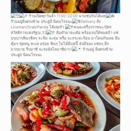
ร้านเปิดทุกวันจ้า 11:00-22:00 มาแซ่บกันได้เลย
ร้านอยู่ฝั่งตรงข้าม ประตูบี นิคมโรจนะ
Delivery สั่ง
Lineman/Grab/Panda ได้เลยจ้า
คนละครึ่ง/เราชนะ/บัตร
สวัสดิการแห่งรัฐ/ม.33
ส้มตำมาละเด้อ พร้อมจบให้หมดจ้า แซ่
บๆเบาๆฟินๆชิลๆ จะจิ่ม จะจุ่ม หรือ จะกระทะร้อน มาโดนกันเลย อิ่ม
คุ้มๆ ชุดหมู ทะเล อร่อย ฟินๆ ไม่ได้มีแค่นี้ ยังมีของ แซ่บๆ อีก
มากมาย รีบมาซิ จะรออัลไลมาซิมา!!!
: ร้านอยู่ ฝั่งตรงข้าม
ประตูB นิคมโรจนะ