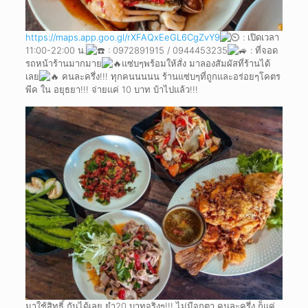
https://maps.app.goo.gl/rXFAQxEeGL6CgZvY9
: เปิดเวลา
11:00-22:00 น.
: 0972891915 / 0944453235
: ที่จอด
รถหน้าร้านมากมาย
แซ่บๆพร้อมให้สั่ง มาลองสัมผัสที่ร้านได้
เลย
คนละครึ่ง!!! ทุกคนนนนน ร้านแซ่บๆที่ถูกและอร่อยๆโคตร
พีค ใน อยุธยา!!! จ่ายแค่ 10 บาท บ้าไปแล้ว!!!
มาใช้สิทธิ์ กันได้เลย ยำ20 บาทจริงๆ!!! ไม่มีจกตา คนละครึ่ง ก็แค่