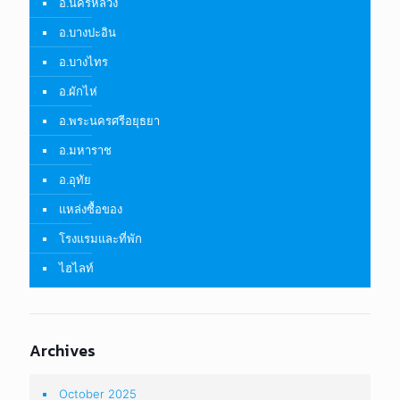
อ.นครหลวง
อ.บางปะอิน
อ.บางไทร
อ.ผักไห่
อ.พระนครศรีอยุธยา
อ.มหาราช
อ.อุทัย
แหล่งซื้อของ
โรงแรมและที่พัก
ไฮไลท์
Archives
October 2025