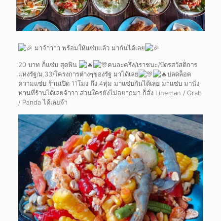
มาจ้าาาา พร้อมให้แซ่บแล้ว มากันได้เลย
20 บาท ก็แซ่บ สุดฟิน
คนละครึ่ง/เราชนะ/บัตรสวัสดิการ
แห่งรัฐ/ม.33/โครงการต่างๆของรัฐ มาได้เลย
ปลดล็อค
ความแซ่บ ร้านเปิด 11โมง ถึง 4ทุ่ม มาแซ่บกันได้เลย มาแซ่บ มานั่ง
ทานที่ร้านได้เลยจ้าาา ส่วนใครยังไม่อยากมา ก็สั่ง Lineman / Grab
/ Panda ได้เลยจ้า