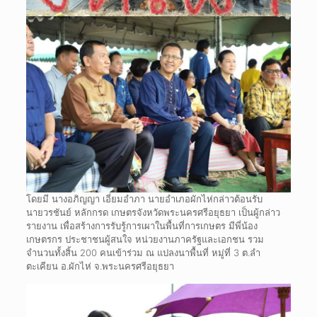
โดยมี นางอภิญญา เอี่ยมอำภา นายอำเภอผักไห่กล่าวต้อนรับ
นายวรชันย์ หลักกรด เกษตรจังหวัดพระนครศรีอยุธยา เป็นผู้กล่าว
รายงาน เพื่อสร้างการรับรู้การเผาในพื้นที่การเกษตร มีพี่น้อง
เกษตรกร ประชาชนผู้สนใจ หน่วยงานภาครัฐและเอกชน รวม
จำนวนทั้งสิ้น 200 คนเข้าร่วม ณ แปลงนาพื้นที่ หมู่ที่ 3 ต.ลำ
ตะเคียน อ.ผักไห่ จ.พระนครศรีอยุธยา