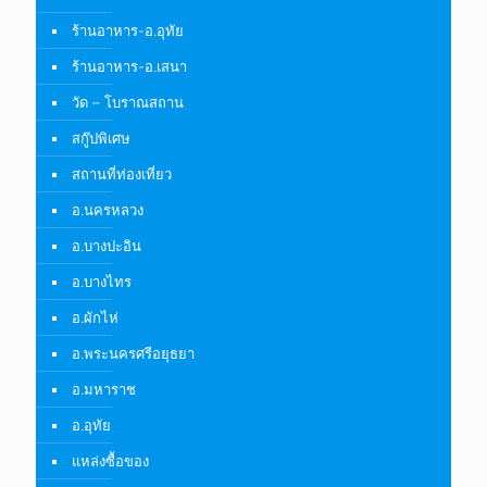
ร้านอาหาร-อ.อุทัย
ร้านอาหาร-อ.เสนา
วัด – โบราณสถาน
สกู๊ปพิเศษ
สถานที่ท่องเที่ยว
อ.นครหลวง
อ.บางปะอิน
อ.บางไทร
อ.ผักไห่
อ.พระนครศรีอยุธยา
อ.มหาราช
อ.อุทัย
แหล่งซื้อของ