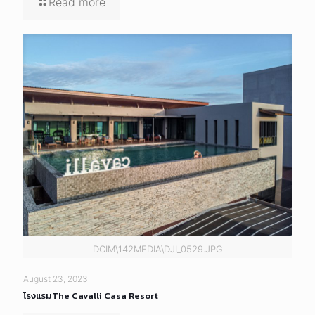
Read more
DCIM\142MEDIA\DJI_0529.JPG
August 23, 2023
โรงแรมThe Cavalli Casa Resort