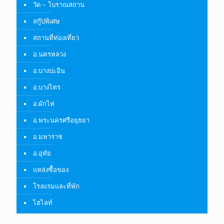
วัด – โบราณสถาน
สกู๊ปพิเศษ
สถานที่ท่องเที่ยว
อ.นครหลวง
อ.บางปะอิน
อ.บางไทร
อ.ผักไห่
อ.พระนครศรีอยุธยา
อ.มหาราช
อ.อุทัย
แหล่งซื้อของ
โรงแรมและที่พัก
ไฮไลท์