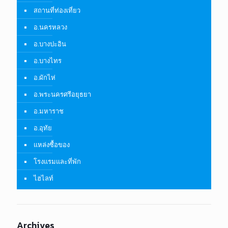
สถานที่ท่องเที่ยว
อ.นครหลวง
อ.บางปะอิน
อ.บางไทร
อ.ผักไห่
อ.พระนครศรีอยุธยา
อ.มหาราช
อ.อุทัย
แหล่งซื้อของ
โรงแรมและที่พัก
ไฮไลท์
Archives