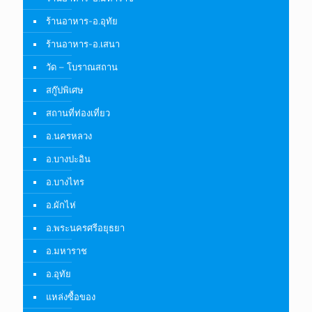
ร้านอาหาร-อ.อุทัย
ร้านอาหาร-อ.เสนา
วัด – โบราณสถาน
สกู๊ปพิเศษ
สถานที่ท่องเที่ยว
อ.นครหลวง
อ.บางปะอิน
อ.บางไทร
อ.ผักไห่
อ.พระนครศรีอยุธยา
อ.มหาราช
อ.อุทัย
แหล่งซื้อของ