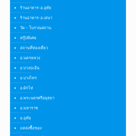
ร้านอาหาร-อ.อุทัย
ร้านอาหาร-อ.เสนา
วัด – โบราณสถาน
สกู๊ปพิเศษ
สถานที่ท่องเที่ยว
อ.นครหลวง
อ.บางปะอิน
อ.บางไทร
อ.ผักไห่
อ.พระนครศรีอยุธยา
อ.มหาราช
อ.อุทัย
แหล่งซื้อของ