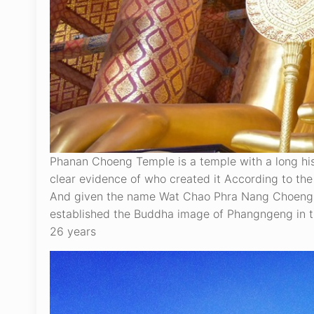
Phanan Choeng Temple is a temple with a long his
clear evidence of who created it According to the
And given the name Wat Chao Phra Nang Choeng And
established the Buddha image of Phangngeng in th
26 years