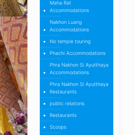
Maha Rat
Accommodations
Nakhon Luang
Accommodations
No temple touring
Phachi Accommodations
Phra Nakhon Si Ayutthaya
Accommodations
Phra Nakhon Si Ayutthaya
Restaurants
public relations
Restaurants
Scoops