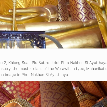
, Khlong Suan Plu Sub-district Phra Nakhon Si Ayutthaya 
stery, the master class of the Worawihan type, Mahanikai s
ha image in Phra Nakhon Si Ayutthaya