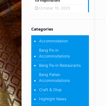
für Regionalfans
October 10, 2025
Categories
Accommodation
Bang Pa-in
Accommodations
Bang Pa-in Restaurants
Bang Pahan
Accommodations
Craft & Otop
Highlight News