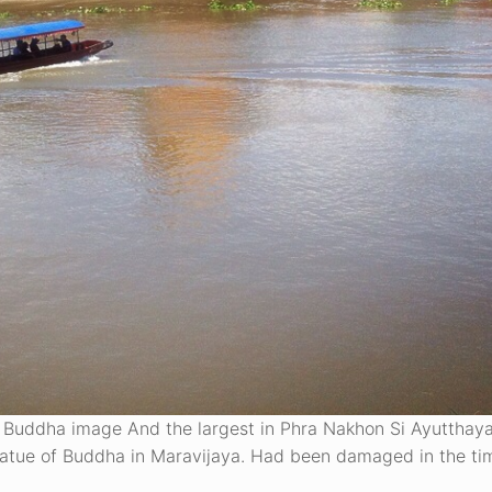
Buddha image And the largest in Phra Nakhon Si Ayutthaya,
tatue of Buddha in Maravijaya. Had been damaged in the ti