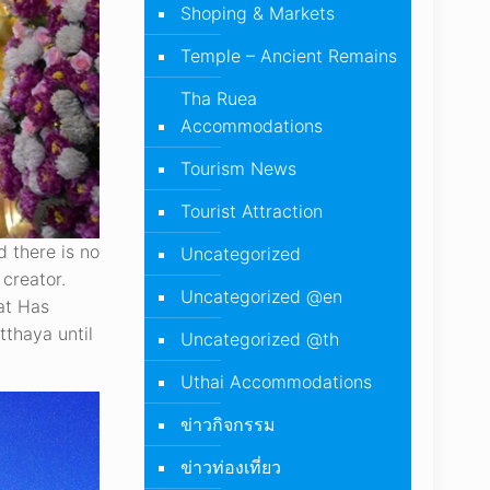
Shoping & Markets
Temple – Ancient Remains
Tha Ruea
Accommodations
Tourism News
Tourist Attraction
 there is no
Uncategorized
creator.
Uncategorized @en
at Has
thaya until
Uncategorized @th
Uthai Accommodations
ข่าวกิจกรรม
ข่าวท่องเที่ยว