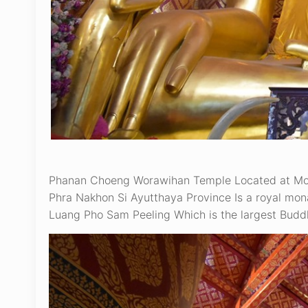
Phanan Choeng Worawihan Temple Located at Moo 2
Phra Nakhon Si Ayutthaya Province Is a royal mona
Luang Pho Sam Peeling Which is the largest Budd