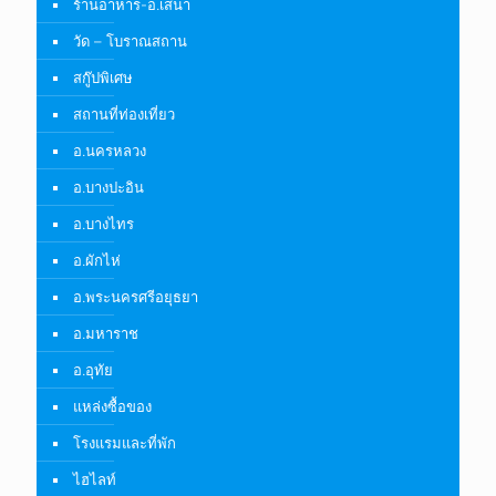
ร้านอาหาร-อ.เสนา
วัด – โบราณสถาน
สกู๊ปพิเศษ
สถานที่ท่องเที่ยว
อ.นครหลวง
อ.บางปะอิน
อ.บางไทร
อ.ผักไห่
อ.พระนครศรีอยุธยา
อ.มหาราช
อ.อุทัย
แหล่งซื้อของ
โรงแรมและที่พัก
ไฮไลท์