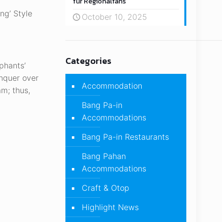
für Regionalfans
ng’ Style
October 10, 2025
Categories
phants’
onquer over
Accommodation
m; thus,
Bang Pa-in
Accommodations
Bang Pa-in Restaurants
Bang Pahan
Accommodations
Craft & Otop
Highlight News