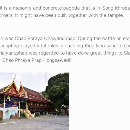
 It is a masonry and concrete pagoda that is in ‘Song Khruea
rners. It might have been built together with the temple.
an was Chao Phraya Chaiyanuphap. During the battle on ele
yanuphap played vital roles in enabling King Naresuan to c
haiyanuphap was regarded to have done great things to Sia
 ‘Chao Phraya Prap Hongsawadi’.