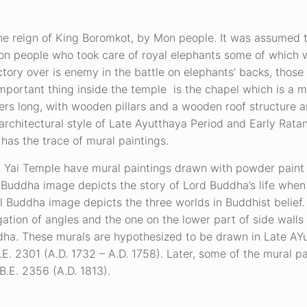
 the reign of King Boromkot, by Mon people. It was assumed
on people who took care of royal elephants some of which 
tory over is enemy in the battle on elephants’ backs, thos
important thing inside the temple is the chapel which is a 
rs long, with wooden pillars and a wooden roof structure an
l architectural style of Late Ayutthaya Period and Early Rata
 has the trace of mural paintings.
ng Yai Temple have mural paintings drawn with powder paint
al Buddha image depicts the story of Lord Buddha’s life whe
l Buddha image depicts the three worlds in Buddhist belief
gation of angles and the one on the lower part of side wall
dha. These murals are hypothesized to be drawn in Late AYu
.E. 2301 (A.D. 1732 – A.D. 1758). Later, some of the mural p
B.E. 2356 (A.D. 1813).