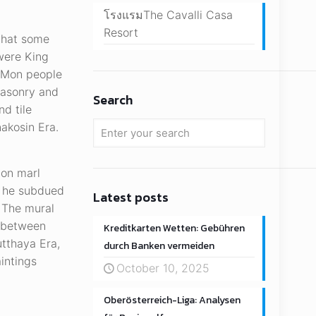
โรงแรมThe Cavalli Casa
Resort
 that some
were King
e Mon people
masonry and
Search
d tile
nakosin Era.
 on marl
n he subdued
Latest posts
. The mural
s between
Kreditkarten Wetten: Gebühren
tthaya Era,
durch Banken vermeiden
aintings
October 10, 2025
Oberösterreich-Liga: Analysen