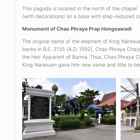
This pagoda is located in the north of the chapel.
(with decorations) on a base with step-reduced co
Monument of Chao Phraya Prap Hongsawadi
The original name of the elephant of King Naresu
backs in B.E. 2135 (A.D. 1592), Chao Phraya Chai
the Heir Apparent of Burma. Thus, Chao Phraya C
King Naresuan gave him new name and title to be