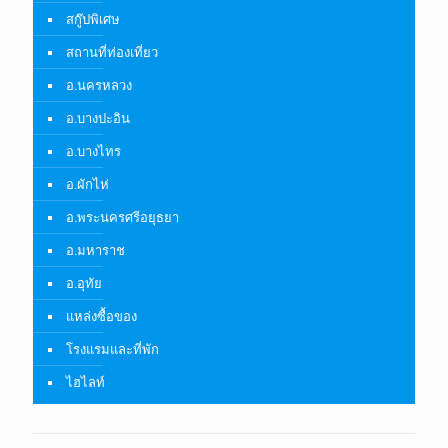
สกู๊ปพิเศษ
สถานที่ท่องเที่ยว
อ.นครหลวง
อ.บางปะอิน
อ.บางไทร
อ.ผักไห่
อ.พระนครศรีอยุธยา
อ.มหาราช
อ.อุทัย
แหล่งซื้อของ
โรงแรมและที่พัก
ไฮไลท์