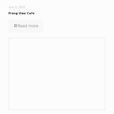
July 5, 2022
Prang View Cafe
Read more
July 5, 2022
Tum Laek
Read more
July 5, 2022
Jeap Pig’s Blood Soup
Read more