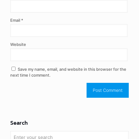
อัพเดตล่าสุด
Kreditkarten Wetten: Gebühren durch Banken
vermeiden
Oberösterreich-Liga: Analysen für Regionalfans
Oberösterreich-Liga: Analysen für Regionalfans
2.Lima Hotel Ayutthaya
โรงแรมThe Cavalli Casa Resort
Search