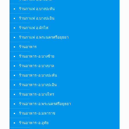
สถานที่ท่องเที่ยว
อ.นครหลวง
อ.บางปะอิน
อ.บางไทร
อ.ผักไห่
อ.พระนครศรีอยุธยา
อ.มหาราช
อ.อุทัย
แหล่งซื้อของ
โรงแรมและที่พัก
ไฮไลท์