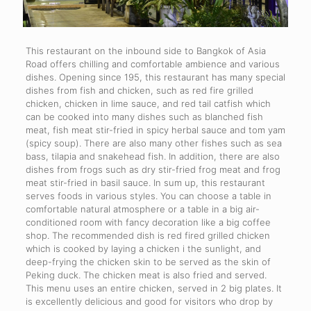
This restaurant on the inbound side to Bangkok of Asia
Road offers chilling and comfortable ambience and various
dishes. Opening since 195, this restaurant has many special
dishes from fish and chicken, such as red fire grilled
chicken, chicken in lime sauce, and red tail catfish which
can be cooked into many dishes such as blanched fish
meat, fish meat stir-fried in spicy herbal sauce and tom yam
(spicy soup). There are also many other fishes such as sea
bass, tilapia and snakehead fish. In addition, there are also
dishes from frogs such as dry stir-fried frog meat and frog
meat stir-fried in basil sauce. In sum up, this restaurant
serves foods in various styles. You can choose a table in
comfortable natural atmosphere or a table in a big air-
conditioned room with fancy decoration like a big coffee
shop. The recommended dish is red fired grilled chicken
which is cooked by laying a chicken i the sunlight, and
deep-frying the chicken skin to be served as the skin of
Peking duck. The chicken meat is also fried and served.
This menu uses an entire chicken, served in 2 big plates. It
is excellently delicious and good for visitors who drop by