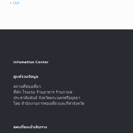
Social Network
Facebook
Twitter
Youtube
Instagram
Ayutthaya.go.th
© Copyright 2022 | go.ayutthaya.go.th