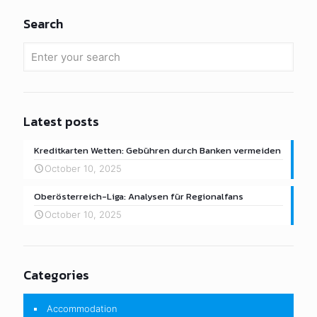
Bang Pahan Accommodations
Craft & Otop
Highlight News
Maha Rat Accommodations
Nakhon Luang Accommodations
No temple touring
Phachi Accommodations
Phra Nakhon Si Ayutthaya Accommodations
Phra Nakhon Si Ayutthaya Restaurants
public relations
Restaurants
Scoops
Shoping & Markets
Temple – Ancient Remains