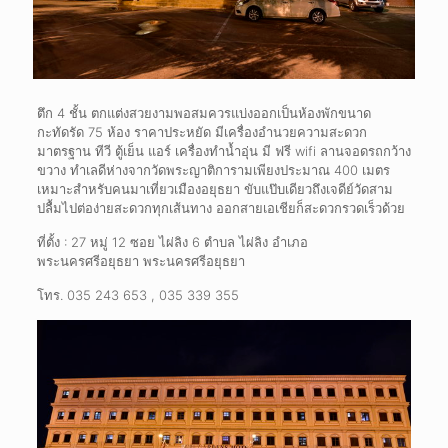
ตึก 4 ชั้น ตกแต่งสวยงามพอสมควรแบ่งออกเป็นห้องพักขนาด
กะทัดรัด 75 ห้อง ราคาประหยัด มีเครื่องอำนวยความสะดวก
มาตรฐาน ทีวี ตู้เย็น แอร์ เครื่องทำน้ำอุ่น มี ฟรี wifi ลานจอดรถกว้าง
ขวาง ทำเลดีห่างจากวัดพระญาติการามเพียงประมาณ 400 เมตร
เหมาะสำหรับคนมาเที่ยวเมืองอยุธยา ขับแป๊บเดียวถึงเจดีย์วัดสาม
ปลื้มไปต่อง่ายสะดวกทุกเส้นทาง ออกสายเอเชียก็สะดวกรวดเร็วด้วย
ที่ตั้ง : 27 หมู่ 12 ซอย ไผ่ลิง 6 ตำบล ไผ่ลิง อำเภอ
พระนครศรีอยุธยา พระนครศรีอยุธยา
โทร. 035 243 653 , 035 339 355