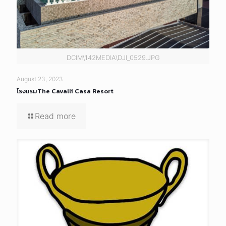
DCIM\142MEDIA\DJI_0529.JPG
August 23, 2023
โรงแรมThe Cavalli Casa Resort
Read more