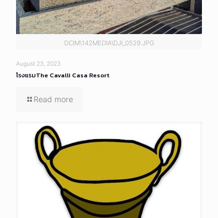
DCIM\142MEDIA\DJI_0529.JPG
August 23, 2023
โรงแรมThe Cavalli Casa Resort
Read more