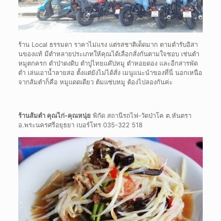
ร้าน
Local
ธรรมดา ราคาไม่แรง แต่รสชาติเด็ดมาก ตามตำรับอิสา
นของแท้ มีตำหลายประเภทให้คุณได้เลือกสั่งกันตามใจชอบ เช่นตำ
หมูตกครก ตำป่าดงดิบ ตำปูไทยแค๊ปหมู ตำหอยดอง และอีกสารพัด
ตำ เล่นเอาน้ำลายสอ ตั้งแต่ยังไม่ได้สั่ง เมนูแนะนำของที่นี่ นอกเหนือ
จากส้มตำก็คือ หมูแดดเดียว ต้มแซ่บหมู ต้องไปลองกันค่ะ
ร้านส้มตำ คุณไก่-คุณหนุ่ย
พิกัด สถานีรถไฟ-วัดป่าโค ต.หันตรา
อ.พระนครศรีอยุธยา เบอร์โทร
035-322 518