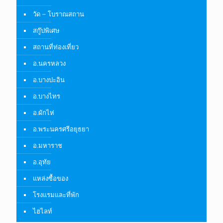
วัด – โบราณสถาน
สกู๊ปพิเศษ
สถานที่ท่องเที่ยว
อ.นครหลวง
อ.บางปะอิน
อ.บางไทร
อ.ผักไห่
อ.พระนครศรีอยุธยา
อ.มหาราช
อ.อุทัย
แหล่งซื้อของ
โรงแรมและที่พัก
ไฮไลท์