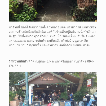
มาร้านนี้ บอกได้เลยว่า ได้ทั้งความอร่อยและบรรยากาศ แม้ทางเข้า
จะค่อนข้างซับซ้อนกันสักนิด แต่พิกัดร้านตั้งอยู่ติดริมแม่น้ำป่าสักเลย
ค่ะคู๊ณ ไปนั่งชมวิว ดูวิถีชีวิตชุมชนริมน้ำ รับลมเย็นๆ อิ่มใจ อิ่มท้อง
อย่างแน่นอน นอกจากส้มตำ รสเด็ดแล้ว เค้ายังมีเมนูต่างๆ อีก
มากมาย รวมถึงกุ้งแม่น้ำ และอาหารทะเลอีกด้วย ขอแนะนำค่ะ
ร้านบ้านส้มตำ
พิกัด ถ.อู่ทอง อ.พระนครศรีอยุธยา เบอร์โทร
094-
174 6711