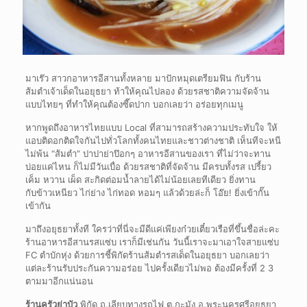
มาเร๊ว สาวกอาหารอีสานทั้งหลาย มาปักหมุดเตรียมฟิน กับร้าน
ส้มตำเจ้าเด็ดในอยุธยา ท้าให้คุณไปลอง ด้วยรสชาติความจัดจ้าน
แบบไทยๆ ที่ทำให้คุณต้องซี๊ดปาก บอกเลยว่า อร่อยทุกเมนู
หากพูดถึงอาหารไทยแบบ
Local
ที่สามารถสร้างความประทับใจ ให้
แอบติดอกติดใจกันไปทั่วโลกทั้งคนไทยและชาวต่างชาติ เห็นทีจะหนี
ไม่พ้น “ส้มตำ” ปาปาย่าป๊อกๆ อาหารอีสานของเรา ที่ไม่ว่าจะทาน
บ่อยแค่ไหน ก็ไม่มีวันเบื่อ ด้วยรสชาติที่จัดจ้าน มีครบทั้งรส เปรี้ยว
เค็ม หวาน เผ็ด สะกิดต่อมน้ำลายได้ไม่น้อยเลยทีเดียว ยิ่งทาน
กับข้าวเหนียว ไก่ย่าง ไก่ทอด หอมๆ แล้วด้วยล่ะก็ โอ๊ย
!
ยิ่งเข้ากั๊น
เข้ากัน
มาถึงอยุธยาทั้งที ใครว่าที่นี่จะมีดีแค่เพียงก๋วยเตี๋ยวเรือที่ขึ้นชื่อล่ะคะ
ร้านอาหารอีสานรสแซ่บ เราก็มีเช่นกัน วันนี้เราจะมาเอาใจสายแซ่บ
FC
ตำบักหุ่ง ด้วยการชี้พิกัดร้านส้มตำรสเด็ดในอยุธยา บอกเลยว่า
แต่ละร้านรับประกันความอร่อย ไปครั้งเดียวไม่พอ ต้องมีครั้งที่
2 3
ตามมาอีกแน่นอน
ร้านครัวย่าบัว
พิกัด ถ.เลียบทางรถไฟ ต.กะมัง อ.พระนครศรีอยุธยา