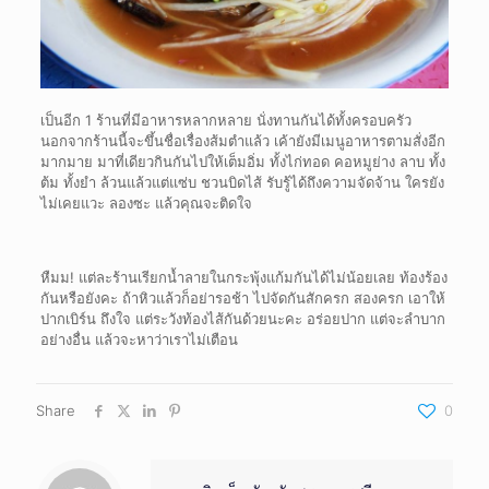
เป็นอีก
1
ร้านที่มีอาหารหลากหลาย นั่งทานกันได้ทั้งครอบครัว
นอกจากร้านนี้จะขึ้นชื่อเรื่องส้มตำแล้ว เค้ายังมีเมนูอาหารตามสั่งอีก
มากมาย มาที่เดียวกินกันไปให้เต็มอิ่ม ทั้งไก่ทอด คอหมูย่าง ลาบ ทั้ง
ต้ม ทั้งยำ ล้วนแล้วแต่แซ่บ ชวนบิดไส้ รับรู้ได้ถึงความจัดจ้าน ใครยัง
ไม่เคยแวะ ลองซะ แล้วคุณจะติดใจ
หืมม
!
แต่ละร้านเรียกน้ำลายในกระพุ้งแก้มกันได้ไม่น้อยเลย ท้องร้อง
กันหรือยังคะ ถ้าหิวแล้วก็อย่ารอช้า ไปจัดกันสักครก สองครก เอาให้
ปากเบิร์น ถึงใจ แต่ระวังท้องไส้กันด้วยนะคะ
อร่อยปาก แต่จะลำบาก
อย่างอื่น แล้วจะหาว่าเราไม่เตือน
Share
0