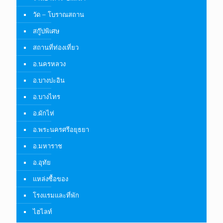
วัด – โบราณสถาน
สกู๊ปพิเศษ
สถานที่ท่องเที่ยว
อ.นครหลวง
อ.บางปะอิน
อ.บางไทร
อ.ผักไห่
อ.พระนครศรีอยุธยา
อ.มหาราช
อ.อุทัย
แหล่งซื้อของ
โรงแรมและที่พัก
ไฮไลท์