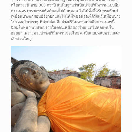
ทไธศวรรย์’ อายุ 300 กว่าปี สันนิษฐานว่าเป็นปางปรินิพพานแบบลืม
พระเนตร เพราะพระหัตถ์ทอดไปกับหมอน ไม่ได้ตั้งขึ้นรับพระพักตร์
เหมือนปางพักผ่อนอิริยาบถและไม่ได้มีหมอนรองใต้รักแร้เหมือนปาง
โปรดอสุรินทราหู ที่น่าแปลกคือปางปรินิพพานแบบลืมพระเนตรนี้
นิยมในพม่า พบประปรายในตอนเหนือของไทย แต่ไม่ค่อยพบใน
อยุธยา เพราะพระปรางปรินิพพานของไทยจะเป็นแบบหลับพระเนตร
เสียส่วนใหญ่