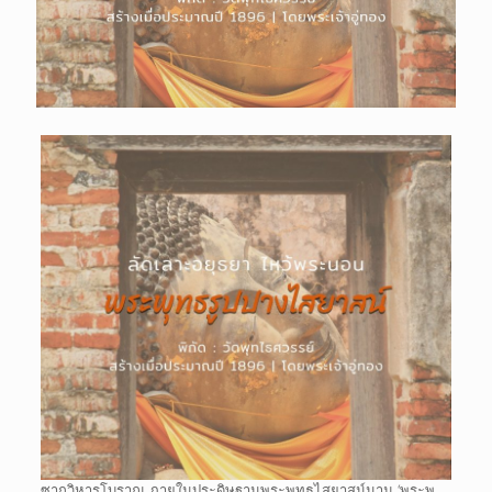
ซากวิหารโบราณ ภายในประดิษฐานพระพุทธไสยาสน์นาม ‘พระพุ