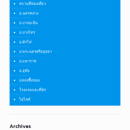
สถานที่ท่องเที่ยว
อ.นครหลวง
อ.บางปะอิน
อ.บางไทร
อ.ผักไห่
อ.พระนครศรีอยุธยา
อ.มหาราช
อ.อุทัย
แหล่งซื้อของ
โรงแรมและที่พัก
ไฮไลท์
Archives