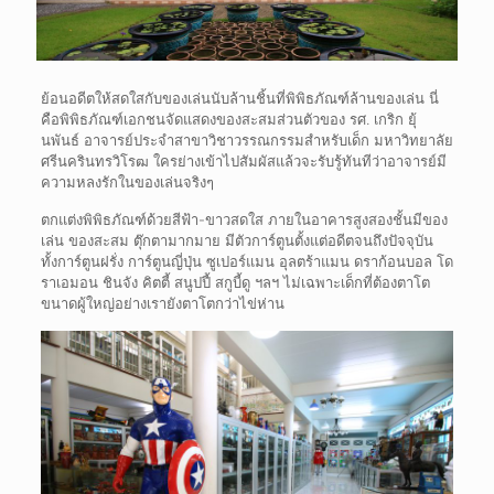
ย้อนอดีตให้สดใสกับของเล่นนับล้านชิ้นที่พิพิธภัณฑ์ล้านของเล่น นี่
คือพิพิธภัณฑ์เอกชนจัดแสดงของสะสมส่วนตัวของ รศ. เกริก ยุ้
นพันธ์ อาจารย์ประจำสาขาวิชาวรรณกรรมสำหรับเด็ก มหาวิทยาลัย
ศรีนครินทรวิโรฒ ใครย่างเข้าไปสัมผัสแล้วจะรับรู้ทันทีว่าอาจารย์มี
ความหลงรักในของเล่นจริงๆ
ตกแต่งพิพิธภัณฑ์ด้วยสีฟ้า-ขาวสดใส ภายในอาคารสูงสองชั้นมีของ
เล่น ของสะสม ตุ๊กตามากมาย มีตัวการ์ตูนตั้งแต่อดีตจนถึงปัจจุบัน
ทั้งการ์ตูนฝรั่ง การ์ตูนญี่ปุ่น ซูเปอร์แมน อุลตร้าแมน ดราก้อนบอล โด
ราเอมอน ชินจัง คิตตี้ สนูปปี้ สกูบี้ดู ฯลฯ ไม่เฉพาะเด็กที่ต้องตาโต
ขนาดผู้ใหญ่อย่างเรายังตาโตกว่าไข่ห่าน