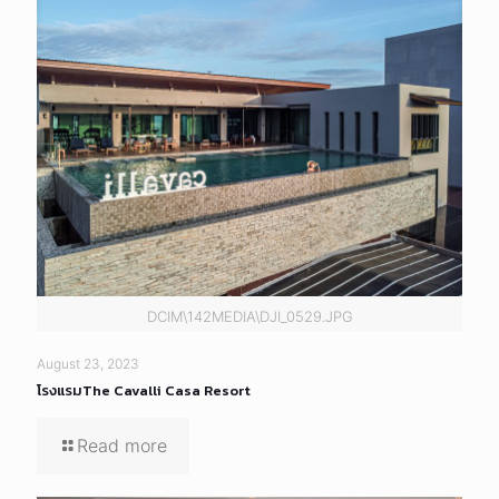
DCIM\142MEDIA\DJI_0529.JPG
August 23, 2023
โรงแรมThe Cavalli Casa Resort
Read more