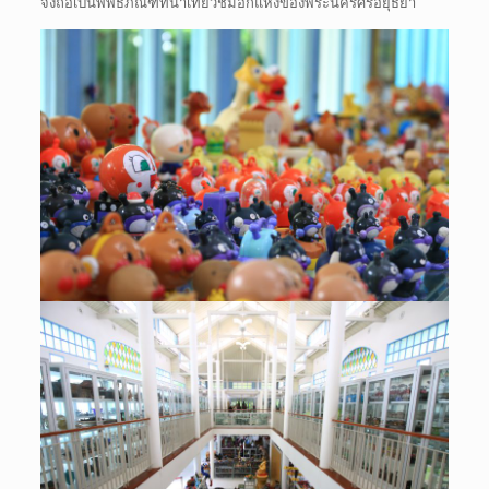
จึงถือเป็นพิพิธภัณฑ์ที่น่าเที่ยวชมอีกแห่งของพระนครศรีอยุธยา