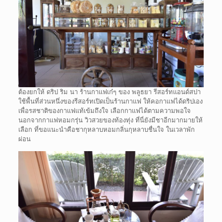
ต้องยกให้ ดริป ริม นา ร้านกาแฟเก๋ๆ ของ พลูธยา รีสอร์ทแอนด์สปา
ใช้พื้นที่ส่วนหนึ่งของรีสอร์ทเปิดเป็นร้านกาแฟ ให้คอกาแฟได้ดริปเอง
เพื่อรสชาติของกาแฟแท้เข้มถึงใจ เลือกกาแฟได้ตามความพอใจ
นอกจากกาแฟหอมกรุ่น วิวสวยของท้องทุ่ง ที่นี่ยังมีชาอีกมากมายให้
เลือก ที่ขอแนะนำคือชากุหลาบหอมกลิ่นกุหลาบชื่นใจ ในเวลาพัก
ผ่อน