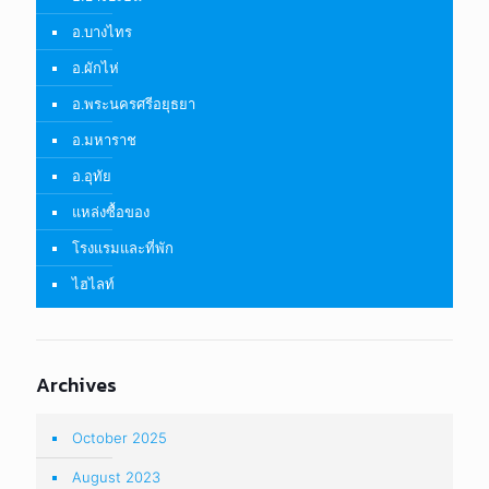
อ.บางไทร
อ.ผักไห่
อ.พระนครศรีอยุธยา
อ.มหาราช
อ.อุทัย
แหล่งซื้อของ
โรงแรมและที่พัก
ไฮไลท์
Archives
October 2025
August 2023