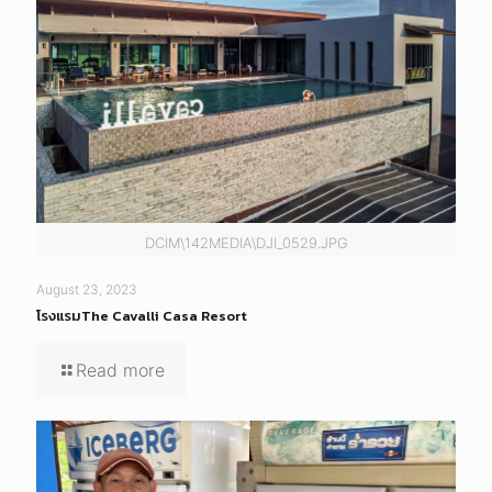
DCIM\142MEDIA\DJI_0529.JPG
August 23, 2023
โรงแรมThe Cavalli Casa Resort
Read more