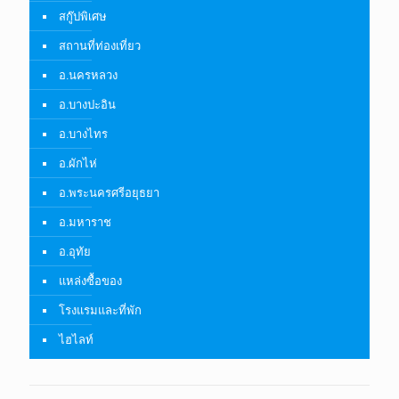
สกู๊ปพิเศษ
สถานที่ท่องเที่ยว
อ.นครหลวง
อ.บางปะอิน
อ.บางไทร
อ.ผักไห่
อ.พระนครศรีอยุธยา
อ.มหาราช
อ.อุทัย
แหล่งซื้อของ
โรงแรมและที่พัก
ไฮไลท์