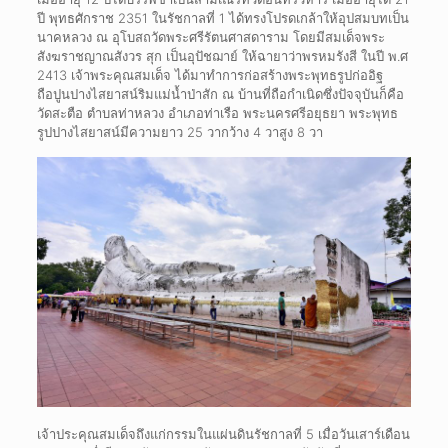
ปี พุทธศักราช 2351 ในรัชกาลที่ 1 ได้ทรงโปรดเกล้าให้อุปสมบทเป็น
นาคหลวง ณ อุโบสถวัดพระศรีรัตนศาสดาราม โดยมีสมเด็จพระ
สังฆราชญาณสังวร สุก เป็นอุปัชฌาย์ ให้ฉายาว่าพรหมรังสี ในปี พ.ศ
2413 เจ้าพระคุณสมเด็จ ได้มาทำการก่อสร้างพระพุทธรูปก่ออิฐ
ถือปูนปางไสยาสน์ริมแม่น้ำป่าสัก ณ บ้านที่ถือกำเนิดซึ่งปัจจุบันก็คือ
วัดสะตือ ตำบลท่าหลวง อำเภอท่าเรือ พระนครศรีอยุธยา พระพุทธ
รูปปางไสยาสน์มีความยาว 25 วากว้าง 4 วาสูง 8 วา
เจ้าประคุณสมเด็จถึงแก่กรรมในแผ่นดินรัชกาลที่ 5 เมื่อวันเสาร์เดือน