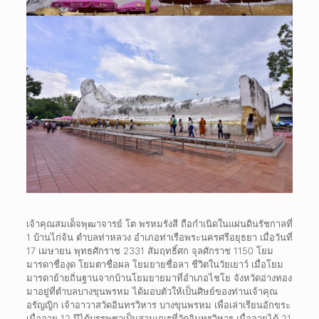
เจ้าคุณสมเด็จพุฒาจารย์ โต พรหมรังสี ถือกำเนิดในแผ่นดินรัชกาลที่
1 บ้านไก่จ้น ตำบลท่าหลวง อำเภอท่าเรือพระนครศรีอยุธยา เมื่อวันที่
17 เมษายน พุทธศักราช 2331 สัมฤทธิ์ศก จุลศักราช 1150 โยม
มารดาชื่องุด โยมตาชื่อผล โยมยายชื่อลา ชีวิตในวัยเยาว์ เมื่อโยม
มารดาย้ายถิ่นฐานจากบ้านโยมยายมาที่อำเภอไชโย จังหวัดอ่างทอง
มาอยู่ที่ตำบลบางขุนพรหม ได้มอบตัวให้เป็นศิษย์ของท่านเจ้าคุณ
อรัญญิก เจ้าอาวาสวัดอินทรวิหาร บางขุนพรหม เพื่อเล่าเรียนอักขระ
เมื่ออายุ 12 ปีได้บรรพชาเป็นสามเณรที่วัดอินทรวิหาร เมื่ออายุได้ 21