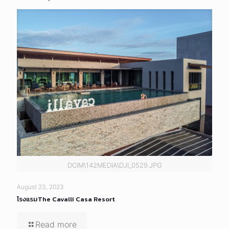
DCIM\142MEDIA\DJI_0529.JPG
August 23, 2023
โรงแรมThe Cavalli Casa Resort
Read more