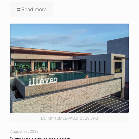
Read more
DCIM\142MEDIA\DJI_0529.JPG
August 23, 2023
โรงแรมThe Cavalli Casa Resort