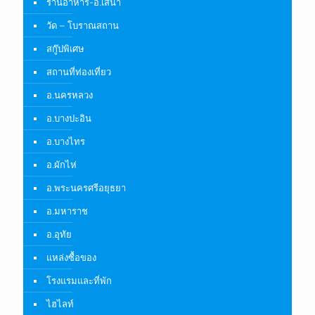
ร้านอาหาร-อ.เสนา
วัด – โบราณสถาน
สกู๊ปพิเศษ
สถานที่ท่องเที่ยว
อ.นครหลวง
อ.บางปะอิน
อ.บางไทร
อ.ผักไห่
อ.พระนครศรีอยุธยา
อ.มหาราช
อ.อุทัย
แหล่งซื้อของ
โรงแรมและที่พัก
ไฮไลท์