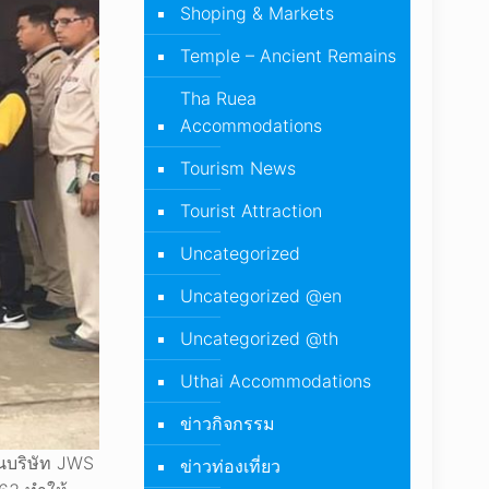
Shoping & Markets
Temple – Ancient Remains
Tha Ruea
Accommodations
Tourism News
Tourist Attraction
Uncategorized
Uncategorized @en
Uncategorized @th
Uthai Accommodations
ข่าวกิจกรรม
านบริษัท JWS
ข่าวท่องเที่ยว