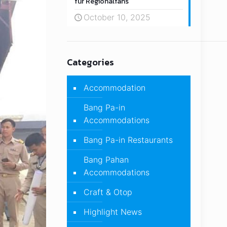
für Regionalfans
October 10, 2025
Categories
Accommodation
Bang Pa-in
Accommodations
Bang Pa-in Restaurants
Bang Pahan
Accommodations
Craft & Otop
Highlight News