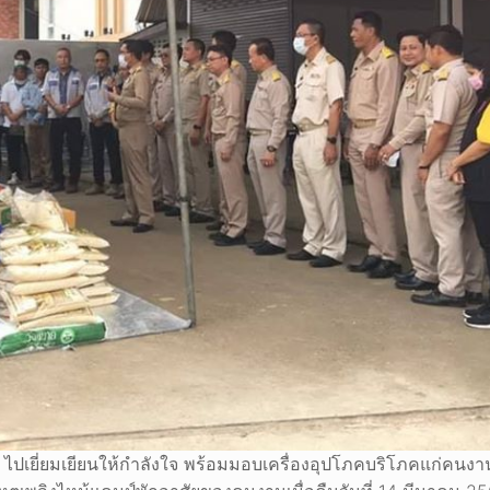
า ไปเยี่ยมเยียนให้กำลังใจ พร้อมมอบเครื่องอุปโภคบริโภคแก่คนง