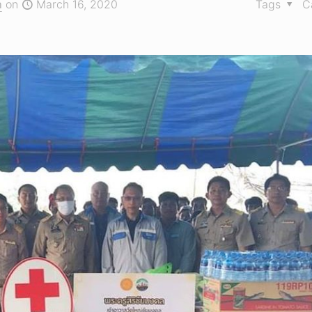
า
on
March 16, 2020
Tags
C