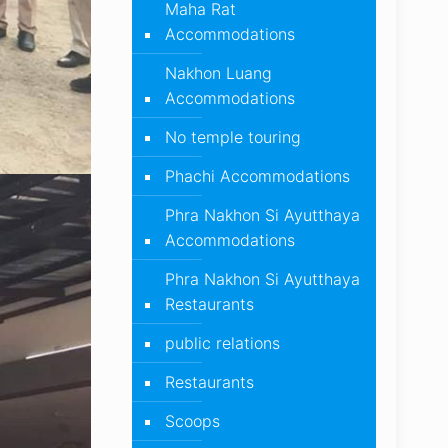
Maha Rat
Accommodations
Nakhon Luang
Accommodations
No temple touring
Phachi Accommodations
Phra Nakhon Si Ayutthaya
Accommodations
Phra Nakhon Si Ayutthaya
Restaurants
public relations
Restaurants
Scoops