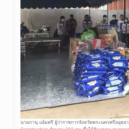
นายภานุ แย้มศรี ผู้ว่าราชการจังหวัดพระนครศรีอยุธย