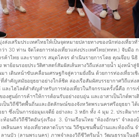
มุ่งส่งเสริมประเทศไทยให้เป็นจุดหมายปลายทางของนักท่องเที่ยวทั่
กว่า 30 ท่าน จัดโดยการท่องเที่ยวแห่งประเทศไทย(ททท.) จับมือ
การค้าไทย และรายการ สมุดโคจร ดำเนินรายการโดย คุณจ๊อบ นิธิ
พาย้อนรอยประวัติศาสตร์สัมผัสเส้นทางวิถีแห่งสายน้ำ มุ่งหน้าสู่จ
นมา เดินหน้าขับเคลื่อนเศรษฐกิจสู่ความยั่งยืน ด้วยการท่องเที่ยวเช
ที่สำคัญสมัยอยุธยาอย่างใกล้ชิด ล่องเรือสัมผัสบรรยากาศวิถีแห่
และไฮไลต์สำคัญสำหรับการท่องเที่ยวในกิจกรรมครั้งนี้คือ การเข
r ของศูนย์การค้าฯให้การต้อนรับอย่างอบอุ่น และอาสาเป็นไกด์พาเ
็นวิถีชีวิตพื้นถิ่นและอัตลักษณ์ของจังหวัดพระนครศรีอยุธยา ได้แ
ยา ซึ่งเป็นการย่อมุมเจดีย์ อย่างละ 3 หยัก ทั้ง 4 มุม 2. ประติม
้อนถึงวิถีชีวิตอันรุ่งเรือง 3. บ้านเรือนไทย “ห้องอักษร” จำลอง
เพลินนคร ท่องเที่ยวตลาดโบราณ วิถีชุมชนพื้นบ้านและท้องถิ่น จ
น 5. ลานบัว (ลานพระนคร) ภาพจำลองวิถีชีวิตริมน้ำ วัฒนธรรมในอ