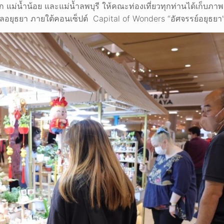
าสัก แม่น้ำน้อย และแม่น้ำลพบุรี ให้คณะท่องเที่ยวทุกท่านได้เก็บ
ัลอยุธยา ภายใต้คอนเซ็ปต์ Capital of Wonders “อัศจรรย์อยุธยา