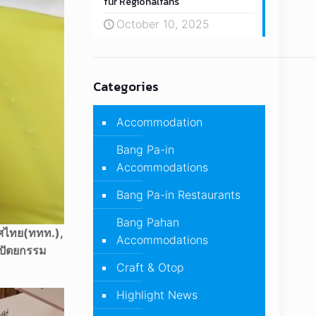
für Regionalfans
October 10, 2025
Categories
Accommodation
Bang Pa-in
Accommodations
Bang Pa-in Restaurants
Bang Pahan
ทศไทย(ททท.),
Accommodations
ปัตยกรรม
Craft & Otop
Highlight News