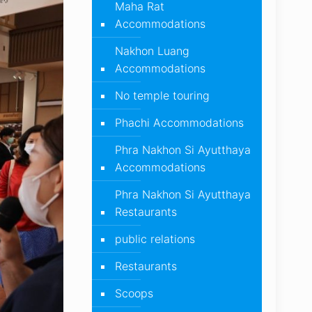
Maha Rat
Accommodations
Nakhon Luang
Accommodations
No temple touring
Phachi Accommodations
Phra Nakhon Si Ayutthaya
Accommodations
Phra Nakhon Si Ayutthaya
Restaurants
public relations
Restaurants
Scoops