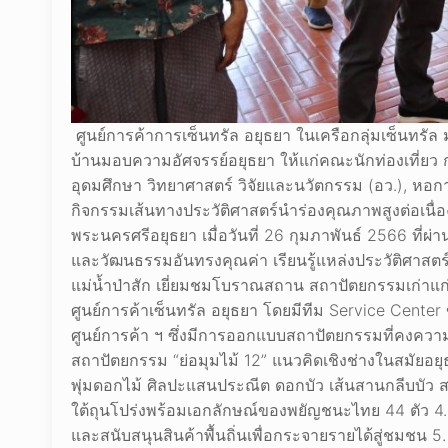
ศูนย์การค้าการเซ็นทรัล อยุธยา ในเครือกลุ่มเซ็นทรัล 
บ้านมอบความอัศจรรย์อยุธยา ให้แก่คณะนักท่องเที่ยว 
อุดมศึกษา วิทยาศาสตร์ วิจัยและนวัตกรรม (อว.), หอ
กิจกรรมเส้นทางประวัติศาสตร์นำร่องคุณภาพสูงต่อเนื่อง 
พระนครศรีอยุธยา เมื่อวันที่ 26 กุมภาพันธ์ 2566 ที่ผ่า
และวัฒนธรรมอันทรงคุณค่า เรียนรู้แหล่งประวัติศาสตร์
แม่น้ำป่าสัก เยี่ยมชมโบราณสถาน สถาปัตยกรรมเก่าแก่ 
ศูนย์การค้าเซ็นทรัล อยุธยา โดยมีทีม Service Cente
ศูนย์การค้า ฯ ซึ่งมีการออกแบบสถาปัตยกรรมที่คงความเป
สถาปัตยกรรม “ย่อมุมไม้ 12” แนวคิดเชิงช่างในสมัยอยุธ
พุ่มดอกไม้ ศิลปะแสนประณีต ดอกบัว เส้นสานกลีบบัว สะท
ใต้ถุนโปร่งพร้อมเอกลักษณ์ของพยัญชนะไทย 44 ตัว 4. 
และสนับสนุนสินค้าพื้นถิ่นเพื่อกระจายรายได้สู่ชมช