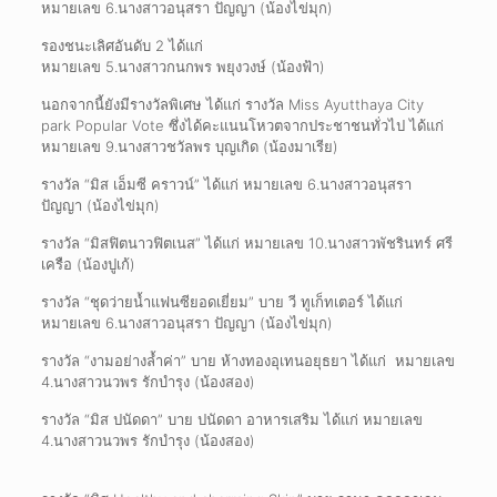
หมายเลข 6.นางสาวอนุสรา ปัญญา (น้องไข่มุก)
รองชนะเลิศอันดับ 2 ได้แก่
หมายเลข 5.นางสาวกนกพร พยุงวงษ์ (น้องฟ้า)
นอกจากนี้ยังมีรางวัลพิเศษ ได้แก่ รางวัล Miss Ayutthaya City
park Popular Vote ซึ่งได้คะแนนโหวตจากประชาชนทั่วไป ได้แก่
หมายเลข 9.นางสาวชวัลพร บุญเกิด (น้องมาเรีย)
รางวัล “มิส เอ็มซี คราวน์” ได้แก่ หมายเลข 6.นางสาวอนุสรา
ปัญญา (น้องไข่มุก)
รางวัล “มิสฟิตนาวฟิตเนส” ได้แก่ หมายเลข 10.นางสาวพัชรินทร์ ศรี
เครือ (น้องปูเก้)
รางวัล “ชุดว่ายน้ำแฟนซียอดเยี่ยม” บาย วี ทูเก็ทเตอร์ ได้แก่
หมายเลข 6.นางสาวอนุสรา ปัญญา (น้องไข่มุก)
รางวัล “งามอย่างล้ำค่า” บาย ห้างทองอุเทนอยุธยา ได้แก่ หมายเลข
4.นางสาวนวพร รักบำรุง (น้องสอง)
รางวัล “มิส ปนัดดา” บาย ปนัดดา อาหารเสริม ได้แก่ หมายเลข
4.นางสาวนวพร รักบำรุง (น้องสอง)