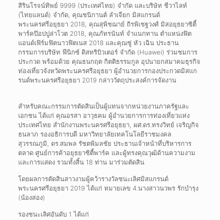
สิรินโรจน์ทิพย์ 9999 (ประเทศไทย) จำกัด และบริษัท ชีวาไลท์
(ไทยแลนด์) จำกัด, คุณชนิกานต์ ลำเจียก มิสแกรนด์
พระนครศรีอยุธยา 2018, คุณสุพิชฌาย์ ถิรพิเชฐวงศ์ มิสอยุธยาซิตี้
พาร์คป๊อปปูล่าโวต 2018, คุณภัทรนันท์ จำแนกทาน ตำแหน่งฟิต
แอนด์เฟิร์มฟิตนาวฟิตเนส 2018 และคุณซู่ หัว เฉิน ประธาน
กรรมการบริษัท ฟีนิกซ์ ดิสทริบิวเตอร์ จำกัด (Huawei) ร่วมชมการ
ประกวด พร้อมด้วย คุณธนกฤต กิตติธรรมกูล อุปนายกสมาคมธุรกิจ
ท่องเที่ยวจังหวัดพระนครศรีอยุธยา ผู้อำนวยการกองประกวดมิสแก
รนด์พระนครศรีอยุธยา 2019 กล่าววัตถุประสงค์การจัดงาน
สำหรับคณะกรรมการตัดสินเป็นผู้แทนจากหน่วยงานภาครัฐและ
เอกชน ได้แก่ คุณอรสา อาวุธคม ผู้อำนวยการการท่องเที่ยวแห่ง
ประเทศไทย สำนักงานพระนครศรีอยุธยา, ผศ.ดร.ทรงวิทย์ เจริญกิจ
ธนลาภ รองอธิการบดี มหาวิทยาลัยเทคโนโลยีราชมงคล
สุวรรณภูมิ, ดร.สมพล รัชตพิมลชัย ประธานเจ้าหน้าที่บริหารการ
ตลาด ศูนย์การค้าอยุธยาซิตี้พาร์ค และผู้ทรงคุณวุฒิด้านความงาม
และการแสดง รวมทั้งสิ้น 18 ท่าน มาร่วมตัดสิน
โดยผลการตัดสินสาวงามผู้คว้ารางวัลชนะเลิศมิสแกรนด์
พระนครศรีอยุธยา 2019 ได้แก่ หมายเลข 4.นางสาวนวพร รักบำรุง
(น้องสอง)
รองชนะเลิศอันดับ 1 ได้แก่