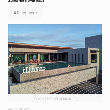
2.Lima Hotel Ayutthaya
Read more
DCIM\142MEDIA\DJI_0529.JPG
August 23, 2023