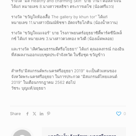
รางวัล “มิส Healthy and charming Skin” บาย วานา คอลลาเจน
ได้แก่ หมายเลข 8.นางสาวชลธิชา ตระการเดโช (น้องศรีแวว)
รางวัล “ขวัญใจห้องเสื้อ The gallery by khun tor” ได้แก่
หมายเลข 11.นางสาวปัณณ์พิชชา อัตถจริยโภคิน (น้องน้ำหวาน)
รางวัล “ขวัญใจเมเจอร์” บาย โรงภาพยนตร์อยุธยาซิตี้พาร์คซีนีเพล็
กซ์ ได้แก่ หมายเลข 3.นางสาวตวงทอง หวังดี (น้องเม็ดพลอย)
และรางวัล “เลิศวัฒนธรรมดีศรีอโยธยา” ได้แก่ คุณอลงกรณ์ กองอิน
ที่ส่งผลงานออกแบบชุดประจำจังหวัด ในชื่อชุด ขวัญข้าว
สำหรับ”มิสแกรนด์พระนครศรีอยุธยา 2019″ จะเป็นตัวแทนของ
จังหวัดพระนครศรีอยุธยา ในการประกวด “มิสแกรนด์ไทยแลนด์
2019” ในเดือนกรกฎาคม 2562 ต่อไป
วัชระ บุญแท้/อยุธยา
Share
0