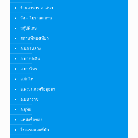
ร้านอาหาร-อ.เสนา
วัด – โบราณสถาน
สกู๊ปพิเศษ
สถานที่ท่องเที่ยว
อ.นครหลวง
อ.บางปะอิน
อ.บางไทร
อ.ผักไห่
อ.พระนครศรีอยุธยา
อ.มหาราช
อ.อุทัย
แหล่งซื้อของ
โรงแรมและที่พัก