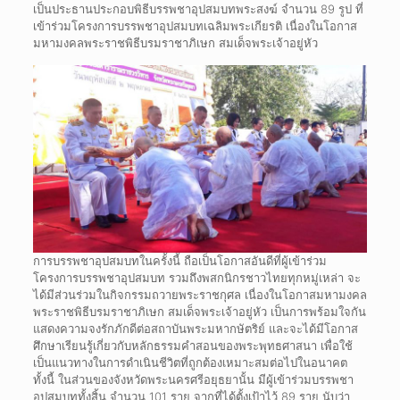
เป็นประธานประกอบพิธีบรรพชาอุปสมบทพระสงฆ์ จำนวน 89 รูป ที่
เข้าร่วมโครงการบรรพชาอุปสมบทเฉลิมพระเกียรติ เนื่องในโอกาส
มหามงคลพระราชพิธีบรมราชาภิเษก สมเด็จพระเจ้าอยู่หัว
การบรรพชาอุปสมบทในครั้งนี้ ถือเป็นโอกาสอันดีที่ผู้เข้าร่วม
โครงการบรรพชาอุปสมบท รวมถึงพสกนิกรชาวไทยทุกหมู่เหล่า จะ
ได้มีส่วนร่วมในกิจกรรมถวายพระราชกุศล เนื่องในโอกาสมหามงคล
พระราชพิธีบรมราชาภิเษก สมเด็จพระเจ้าอยู่หัว เป็นการพร้อมใจกัน
แสดงความจงรักภักดีต่อสถาบันพระมหากษัตริย์ และจะได้มีโอกาส
ศึกษาเรียนรู้เกี่ยวกับหลักธรรมคำสอนของพระพุทธศาสนา เพื่อใช้
เป็นแนวทางในการดำเนินชีวิตที่ถูกต้องเหมาะสมต่อไปในอนาคต
ทั้งนี้ ในส่วนของจังหวัดพระนครศรีอยุธยานั้น มีผู้เข้าร่วมบรรพชา
อุปสมบททั้งสิ้น จำนวน 101 ราย จากที่ได้ตั้งเป้าไว้ 89 ราย นับว่า