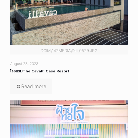
DCIM\142MEDIA\DJI_0529.JPG
August 23, 2023
โรงแรมThe Cavalli Casa Resort
Read more