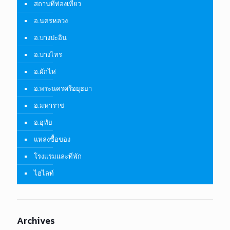
สถานที่ท่องเที่ยว
อ.นครหลวง
อ.บางปะอิน
อ.บางไทร
อ.ผักไห่
อ.พระนครศรีอยุธยา
อ.มหาราช
อ.อุทัย
แหล่งซื้อของ
โรงแรมและที่พัก
ไฮไลท์
Archives