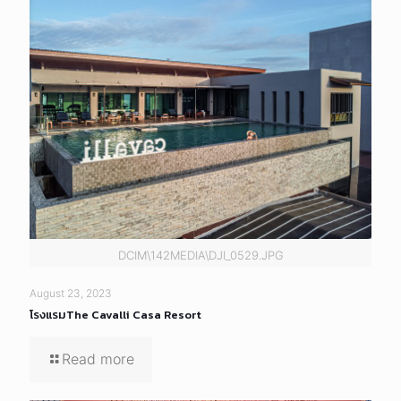
DCIM\142MEDIA\DJI_0529.JPG
August 23, 2023
โรงแรมThe Cavalli Casa Resort
Read more