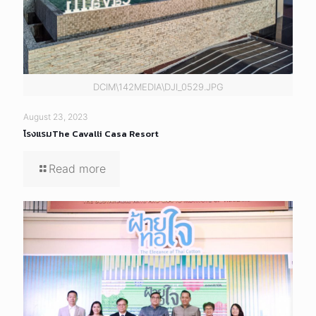
DCIM\142MEDIA\DJI_0529.JPG
August 23, 2023
โรงแรมThe Cavalli Casa Resort
Read more