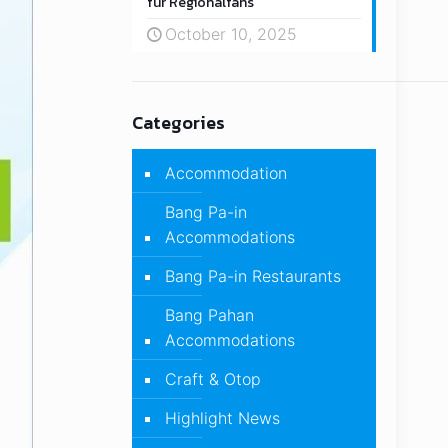
für Regionalfans
October 10, 2025
Categories
Accommodation
Bang Pa-in
Accommodations
Bang Pa-in Restaurants
Bang Pahan
Accommodations
Craft & Otop
Highlight News