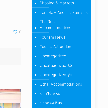
Shoping & Markets
Temple – Ancient Remains
Tha Ruea
Accommodations
0
Tourism News
Tourist Attraction
Uncategorized
Uncategorized @en
Uncategorized @th
Uthai Accommodations
ข่าวกิจกรรม
ข่าวท่องเที่ยว