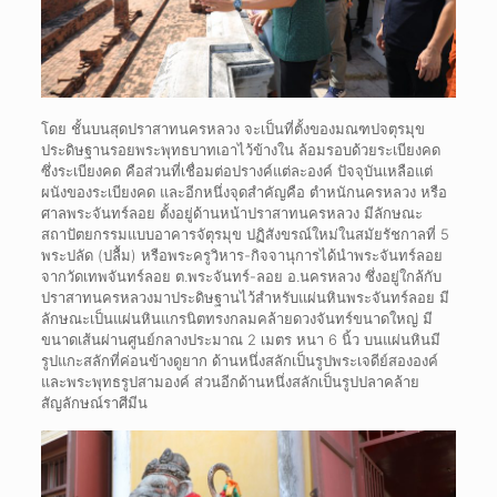
โดย ชั้นบนสุดปราสาทนครหลวง จะเป็นที่ตั้งของมณฑปจตุรมุข
ประดิษฐานรอยพระพุทธบาทเอาไว้ข้างใน ล้อมรอบด้วยระเบียงคด
ซึ่งระเบียงคด คือส่วนที่เชื่อมต่อปรางค์แต่ละองค์ ปัจจุบันเหลือแต่
ผนังของระเบียงคด และอีกหนึ่งจุดสำคัญคือ ตำหนักนครหลวง หรือ
ศาลพระจันทร์ลอย ตั้งอยู่ด้านหน้าปราสาทนครหลวง มีลักษณะ
สถาปัตยกรรมแบบอาคารจัตุรมุข ปฏิสังขรณ์ใหม่ในสมัยรัชกาลที่ 5
พระปลัด (ปลื้ม) หรือพระครูวิหาร-กิจจานุการได้นำพระจันทร์ลอย
จากวัดเทพจันทร์ลอย ต.พระจันทร์-ลอย อ.นครหลวง ซึ่งอยู่ใกล้กับ
ปราสาทนครหลวงมาประดิษฐานไว้สำหรับแผ่นหินพระจันทร์ลอย มี
ลักษณะเป็นแผ่นหินแกรนิตทรงกลมคล้ายดวงจันทร์ขนาดใหญ่ มี
ขนาดเส้นผ่านศูนย์กลางประมาณ 2 เมตร หนา 6 นิ้ว บนแผ่นหินมี
รูปแกะสลักที่ค่อนข้างดูยาก ด้านหนึ่งสลักเป็นรูปพระเจดีย์สององค์
และพระพุทธรูปสามองค์ ส่วนอีกด้านหนึ่งสลักเป็นรูปปลาคล้าย
สัญลักษณ์ราศีมีน