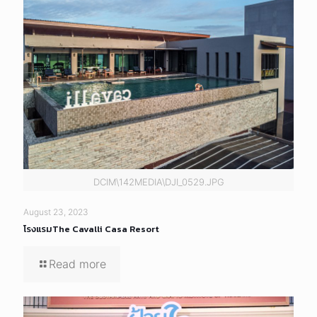
DCIM\142MEDIA\DJI_0529.JPG
August 23, 2023
โรงแรมThe Cavalli Casa Resort
Read more