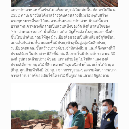
แต่ว่าปราสาทแห่งนี้สร้างไม่เสร็จสมบูรณ์ในสมัยนั้น ต่อ มาในปีพ.ศ.
2352 ตาปะขาวปิ่นได้มาสร้างวัดนครหลวงขึ้นพร้อมๆกับสร้าง
พระพุทธบาทสี่รอยไว้บน ลานชั้นบนของปราสาท นับแต่นั้นมา
ปราสาทนครหลวงก็กลายเป็นส่วนหนึ่งของวัด สิ่งที่น่าสนใจของ
“ปราสาทนครหลวง” นั่นก็คือ ก่อด้วยอิฐทั้งหลัง ตั้งอยู่บนเขา ซึ่งทำ
ขึ้นโดยนำดินมาถมให้สูง มีระเบียงล้อมรอบเป็นสี่เหลี่ยมจัตุรัสซ้อน
ลดหลั่นกันสามชั้น แต่ละชั้นมีประตูเข้าสู่ชั้นสูงสุดนับสิบประตู
ระเบียงคดแต่ละชั้นสร้างปรางค์ประจำทิศทั้งสี่มุม และที่กึ่งกลางก็มี
ปรางค์ด้วย ในปราสาทมีสิ่งที่น่าชมคือภายในมีปรางค์ประมาณ 30
องค์ รูปทรงคล้ายปรางค์ขอม แต่ก่อด้วยอิฐ ไม่ใช่ศิลาแลง องค์
ปรางค์มีการย่อมุมไม้ยี่สิบ หมายถึงมุมหนึ่งทำเป็นมุมเล็กได้ห้ามุม
(สี่มุมคูณด้วยห้าจึงมี 20 มุม) จากการบูรณะของกรมศิลปากรพบว่า
การสร้างปรางค์ของเดิมใช้โครงไม้ขึ้นรูปก่อนแล้วก่ออิฐล้อตาม