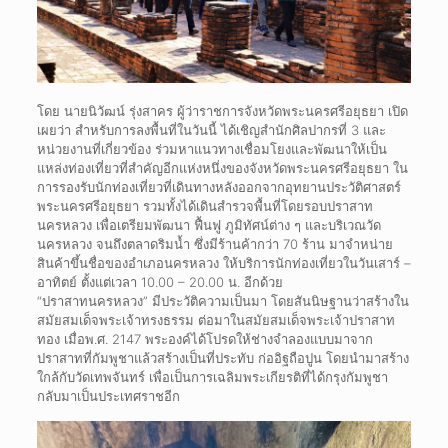
โดย นายนิวัฒน์ รุ่งสาคร ผู้ว่าราชการจังหวัดพระนครศรีอยุธยา เปิด
เผยว่า สำหรับการลงพื้นที่ในวันนี้ ได้เชิญสำนักศิลปากรที่ 3 และ
หน่วยงานที่เกี่ยวข้อง ร่วมหาแนวทางเชื่อมโยงและพัฒนาให้เป็น
แหล่งท่องเที่ยวที่สำคัญอีกแห่งหนึ่งของจังหวัดพระนครศรีอยุธยา ใน
การรองรับนักท่องเที่ยวที่เดินทางหลังออกจากอุทยานประวัติศาสตร์
พระนครศรีอยุธยา รวมทั้งได้เดินสำรวจพื้นที่โดยรอบปราสาท
นครหลวง เพื่อเตรียมพัฒนา ฟื้นฟู ภูมิทัศน์ต่าง ๆ และบริเวณวัด
นครหลวง จนถึงตลาดริมน้ำ ซึ่งมีร้านค้ากว่า 70 ร้าน มาจำหน่าย
สินค้าขึ้นชื่อของอำเภอนครหลวง ให้บริการนักท่องเที่ยวในวันเสาร์ –
อาทิตย์ ตั้งแต่เวลา 10.00 – 20.00 น. อีกด้วย
“ปราสาทนครหลวง” มีประวัติความเป็นมา โดยสันนิษฐานว่าสร้างใน
สมัยสมเด็จพระเจ้าทรงธรรม ต่อมาในสมัยสมเด็จพระเจ้าปราสาท
ทอง เมื่อพ.ศ. 2147 พระองค์ได้โปรดให้ช่างจำลองแบบมาจาก
ปราสาทที่กัมพูชาแล้วสร้างเป็นที่ประทับ ก่ออิฐถือปูน โดยนำมาสร้าง
ใกล้กับวัดเทพจันทร์ เพื่อเป็นการเฉลิมพระเกียรติที่ได้กรุงกัมพูชา
กลับมาเป็นประเทศราชอีก