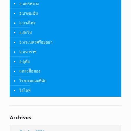
อ.นครหลวง
อ.บางปะอิน
อ.บางไทร
อ.ผักไห่
อ.พระนครศรีอยุธยา
อ.มหาราช
อ.อุทัย
แหล่งซื้อของ
โรงแรมและที่พัก
ไฮไลท์
Archives