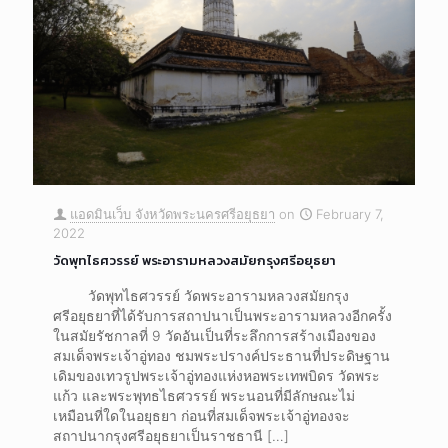
แอดมินเว็บ จังหวัดพระนครศรีอยุธยา
on
February 7,
2022
วัดพุทไธศวรรย์ พระอารามหลวงสมัยกรุงศรีอยุธยา
วัดพุทไธศวรรย์ วัดพระอารามหลวงสมัยกรุง
ศรีอยุธยาที่ได้รับการสถาปนาเป็นพระอารามหลวงอีกครั้ง
ในสมัยรัชกาลที่ 9 วัดอันเป็นที่ระลึกการสร้างเมืองของ
สมเด็จพระเจ้าอู่ทอง ชมพระปรางค์ประธานที่ประดิษฐาน
เดิมของเทวรูปพระเจ้าอู่ทองแห่งหอพระเทพบิดร วัดพระ
แก้ว และพระพุทธไธศวรรย์ พระนอนที่มีลักษณะไม่
เหมือนที่ใดในอยุธยา ก่อนที่สมเด็จพระเจ้าอู่ทองจะ
สถาปนากรุงศรีอยุธยาเป็นราชธานี
[…]