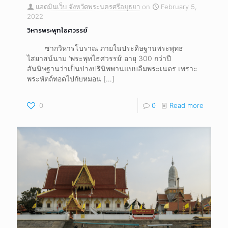
แอดมินเว็บ จังหวัดพระนครศรีอยุธยา
on
February 5,
2022
วิหารพระพุทไธศวรรย์
ซากวิหารโบราณ ภายในประดิษฐานพระพุทธ
ไสยาสน์นาม ‘พระพุทไธศวรรย์’ อายุ 300 กว่าปี
สันนิษฐานว่าเป็นปางปรินิพพานแบบลืมพระเนตร เพราะ
พระหัตถ์ทอดไปกับหมอน
[…]
0
0
Read more