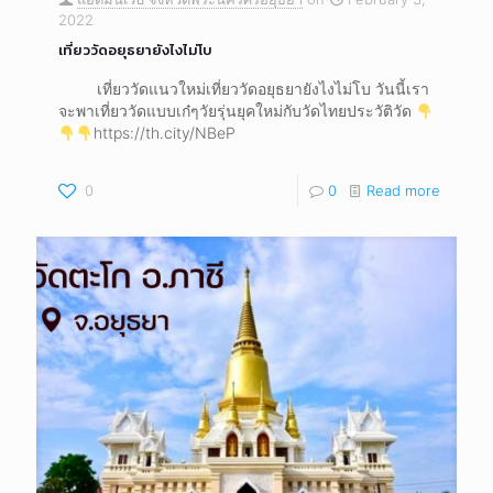
2022
เที่ยววัดอยุธยา​ยังไงไม่โบ
เที่ยววัดแนวใหม่เที่ยววัดอยุธยา​ยังไงไม่โบ วันนี้เรา
จะพาเที่ยววัดแบบเก๋ๆวัยรุ่น​ยุคใหม่​กับวัดไทยประวัต​ิวัด​
https://th.city/NBeP
0
0
Read more