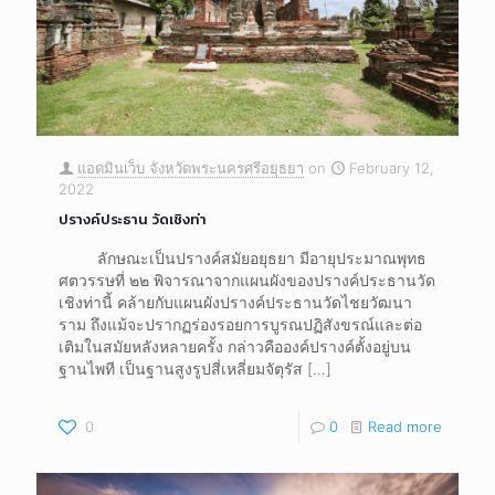
แอดมินเว็บ จังหวัดพระนครศรีอยุธยา
on
February 12,
2022
ปรางค์ประธาน วัดเชิงท่า
ลักษณะเป็นปรางค์สมัยอยุธยา มีอายุประมาณพุทธ
ศตวรรษที่ ๒๒ พิจารณาจากแผนผังของปรางค์ประธานวัด
เชิงท่านี้ คล้ายกับแผนผังปรางค์ประธานวัดไชยวัฒนา
ราม ถึงแม้จะปรากฏร่องรอยการบูรณปฏิสังขรณ์และต่อ
เติมในสมัยหลังหลายครั้ง กล่าวคือองค์ปรางค์ตั้งอยู่บน
ฐานไพที เป็นฐานสูงรูปสี่เหลี่ยมจัตุรัส
[…]
0
0
Read more