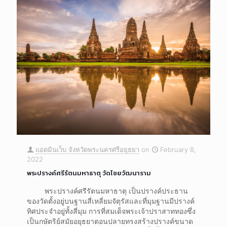
แอดมินเว็บ จังหวัดพระนครศรีอยุธยา
on
February 8,
2022
พระปรางค์ศรีรัตนมหาธาตุ วัดไชยวัฒนาราม
พระปรางค์ศรีรัตนมหาธาตุ เป็นปรางค์ประธาน
ของวัดตั้งอยู่บนฐานสี่เหลี่ยมจัตุรัสและที่มุมฐานมีปรางค์
ทิศประจำอยู่ทั้งสี่มุม การที่สมเด็จพระเจ้าปราสาททองซึ่ง
เป็นกษัตริย์สมัยอยุธยาตอนปลายทรงสร้างปรางค์ขนาด