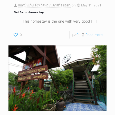
แอดมินเว็บ จังหวัดพระนครศรีอยุธยา
on
May 11, 2021
Bai Fern Homestay
This homestay is the one with very good
[…]
0
0
Read more